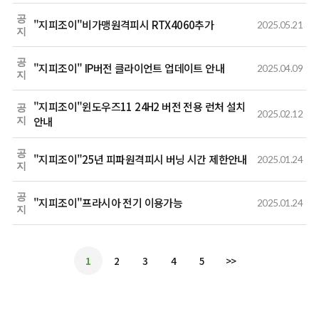
공
"지피조이"비가맹원격피시 RTX4060추가
2025.05.21
지
공
"지피조이" IP버전 클라이언트 업데이트 안내
2025.04.09
지
"지피조이"윈도우즈11 24H2 버전 전용 런처 설치
공
2025.02.12
안내
지
공
"지피조이"25년 피파원격피시 버닝 시간 제한안내
2025.01.24
지
공
"지피조이"프라시아 전기 이용가능
2025.01.24
지
1
2
3
4
5
>>