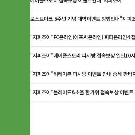
메이플스토리 접속보상 이벤트안내"지피조이"
29
로스트아크 5주년 기념 대박이벤트 방법안내"지피
28
"지피조이"FC온라인(에프씨온라인) 피파온라인4 
27
"지피조이"메이플스토리 피시방 접속보상 일일10시간
26
"지피조이"워헤이븐 피시방 이벤트 안내 중세 판타
25
"지피조이"블레이드&소울 한가위 접속보상 이벤트 
24