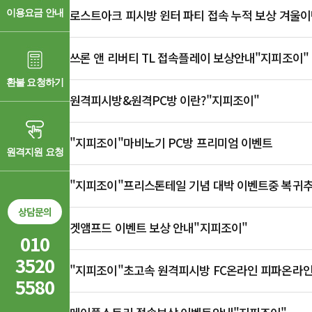
로스트아크 피시방 윈터 파티 접속 누적 보상 겨울
이용요금 안내
공지
쓰론 앤 리버티 TL 접속플레이 보상안내"지피조이"
공지
환불 요청하기
원격피시방&원격PC방 이란?"지피조이"
공지
"지피조이"마비노기 PC방 프리미엄 이벤트
33
원격지원 요청
"지피조이"프리스톤테일 기념 대박 이벤트중 복귀
32
상담문의
겟앰프드 이벤트 보상 안내"지피조이"
31
010
3520
"지피조이"초고속 원격피시방 FC온라인 피파온라인
30
5580