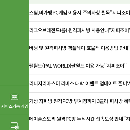
스팀,비가맹PC게임 이용시 주의사항 필독"지피조이
공지
리그오브레전드(롤) 원격피시방 사용안내"지피조이
공지
버닝 및 원격피시방 겜플레이 효율적 이용방법 안내
공지
팰월드(PAL WORLD)팔월드 이용 가능"지피조이"
공지
리니지리마스터 리버스 대박 이벤트 업데이트 존버V
공지
거상 지피방 원격PC방 부계정까지 3클라 피시방 
공지
서비스가능 게임
메이플스토리 원격PC방 누적시간 접속보상 안내"
공지