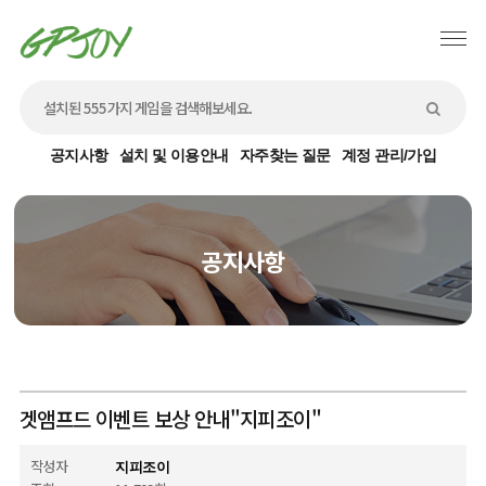
공지사항
설치 및 이용안내
자주찾는 질문
계정 관리/가입
공지사항
겟앰프드 이벤트 보상 안내"지피조이"
작성자
지피조이