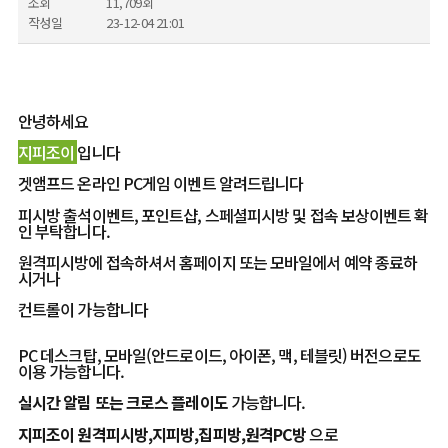
조회
11,709회
작성일
23-12-04 21:01
안녕하세요
지피조이
입니다
겟앰프드 온라인 PC게임 이벤트 알려드립니다
피시방 출석이벤트, 포인트샵, 스페셜피시방 및 접속 보상이벤트 확
인 부탁합니다.
원격피시방에 접속하셔서 홈페이지 또는 모바일에서 예약 종료하
시거나
컨트롤이 가능합니다
PC 데스크탑, 모바일(안드로이드, 아이폰, 맥, 테블릿) 버전으로도
이용 가능합니다.
실시간 알림
또는
크로스 플레이도
가능합니다.
지피조이 원격피시방,지피방,집피방,원격PC방
으로