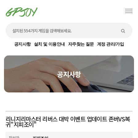
공지사항
설치 및 이용안내
자주찾는 질문
계정 관리/가입
공지사항
리니지리마스터 리버스 대박 이벤트 업데이트 존버VS복
귀"지피조이"
작성자