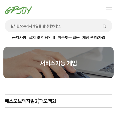
공지사항
설치 및 이용안내
자주찾는 질문
계정 관리/가입
서비스가능 게임
패스오브엑자일2(패오엑2)