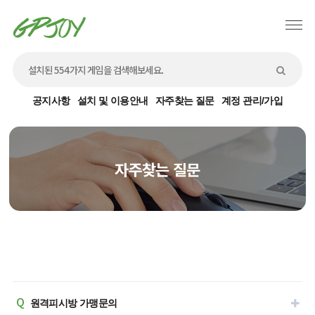
공지사항
설치 및 이용안내
자주찾는 질문
계정 관리/가입
자주찾는 질문
Q
​원격피시방 가맹문의